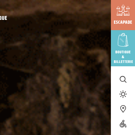
que
Escapade
Boutique
&
billetterie