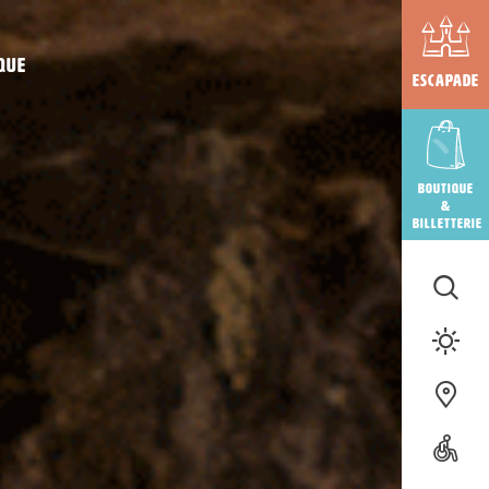
que
Escapade
Boutique
&
billetterie